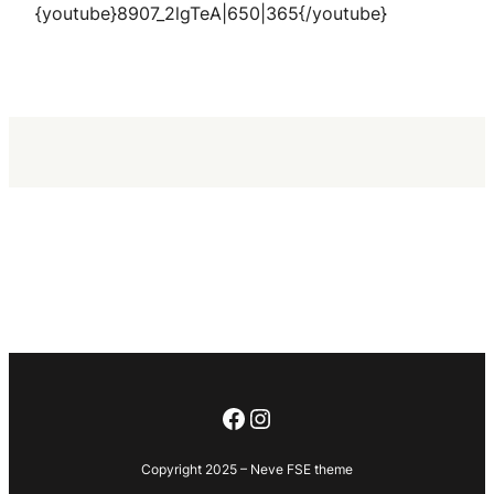
{youtube}8907_2lgTeA|650|365{/youtube}
Facebook
Instagram
Copyright 2025 – Neve FSE theme