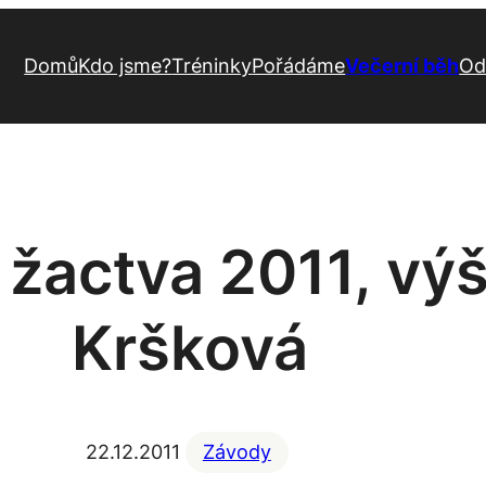
Domů
Kdo jsme?
Tréninky
Pořádáme
Večerní běh
Od
 žactva 2011, vý
Kršková
22.12.2011
Závody