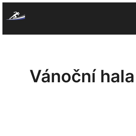
Skip
to
content
Vánoční hala