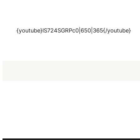
{youtube}lS724SGRPc0|650|365{/youtube}