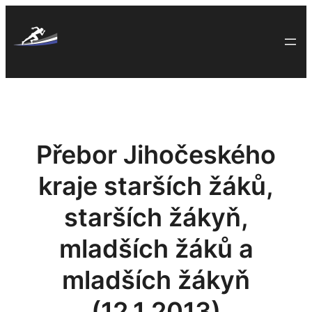
Skip
to
content
Přebor Jihočeského
kraje starších žáků,
starších žákyň,
mladších žáků a
mladších žákyň
(12.1.2013)