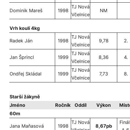
TJ Nová
Dominik Mareš
1998
NM
Včelnice
Vrh koulí 4kg
TJ Nová
Radek Ján
1998
9,78
2.
Včelnice
TJ Nová
Jan Šprincl
1999
8,36
4.
Včelnice
TJ Nová
Ondřej Skládal
1999
7,73
8.
Včelnice
Starší žákyně
Jméno
Ročník
Oddíl
Výkon
Míst
60m
TJ Nová
Finá
Jana Maňasová
1998
8,67pb