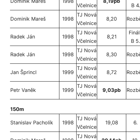
Dominik Mareš
1998
8,19pb
Včelnice
B 4.
TJ Nová
Dominik Mareš
1998
8,20
Rozb
Včelnice
TJ Nová
Finá
Radek Ján
1998
8,21
Včelnice
B 5.
TJ Nová
Radek Ján
1998
8,30
Rozb
Včelnice
TJ Nová
Jan Šprincl
1999
8,72
Rozb
Včelnice
TJ Nová
Petr Vaněk
1999
9,03pb
Rozb
Včelnice
150m
TJ Nová
Stanislav Pacholík
1998
19,08
6.
Včelnice
TJ Nová