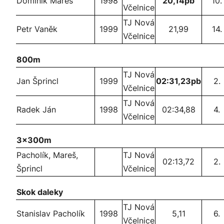
Dominik Mareš
1998
20,14pb
10.
Včelnice
TJ Nová
Petr Vaněk
1999
21,99
14.
Včelnice
800m
TJ Nová
Jan Šprincl
1999
02:31,23pb
2.
Včelnice
TJ Nová
Radek Ján
1998
02:34,88
4.
Včelnice
3x300m
Pacholík, Mareš,
TJ Nová
02:13,72
2.
Šprincl
Včelnice
Skok daleky
TJ Nová
Stanislav Pacholík
1998
5,11
6.
Včelnice