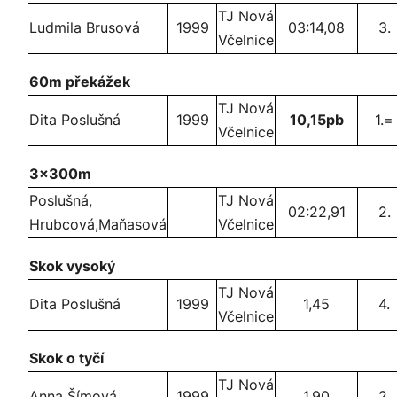
TJ Nová
Ludmila Brusová
1999
03:14,08
3.
Včelnice
60m překážek
TJ Nová
Dita Poslušná
1999
10,15pb
1.=
Včelnice
3x300m
Poslušná,
TJ Nová
02:22,91
2.
Hrubcová,Maňasová
Včelnice
Skok vysoký
TJ Nová
Dita Poslušná
1999
1,45
4.
Včelnice
Skok o tyčí
TJ Nová
Anna Šímová
1999
1,90
2.