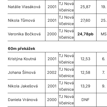
TJ Nová
Natálie Vlasáková
2001
25,87
19.
Včelnice
TJ Nová
Nikola Tůmová
2001
27,60
25.
Včelnice
TJ Nová
Veronika Bočková
2000
24,78pb
MS
Včelnice
60m překážek
TJ Nová
Kristýna Koutná
2001
12,53
6.
Včelnice
TJ Nová
Johana Šímová
2002
12,58
7.
Včelnice
TJ Nová
Nikola Jakešová
2001
13,29
9.
Včelnice
TJ Nová
Daniela Vránová
2000
DNF
Včelnice