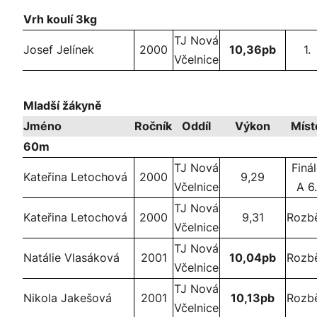
Vrh koulí 3kg
TJ Nová
Josef Jelínek
2000
10,36pb
1.
Včelnice
Mladší žákyně
Jméno
Ročník
Oddíl
Výkon
Míst
60m
TJ Nová
Finá
Kateřina Letochová
2000
9,29
Včelnice
A 6.
TJ Nová
Kateřina Letochová
2000
9,31
Rozb
Včelnice
TJ Nová
Natálie Vlasáková
2001
10,04pb
Rozb
Včelnice
TJ Nová
Nikola Jakešová
2001
10,13pb
Rozb
Včelnice