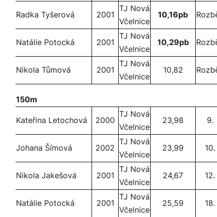
TJ Nová
Radka Tyšerová
2001
10,16pb
Rozb
Včelnice
TJ Nová
Natálie Potocká
2001
10,29pb
Rozb
Včelnice
TJ Nová
Nikola Tůmová
2001
10,82
Rozb
Včelnice
150m
TJ Nová
Kateřina Letochová
2000
23,98
9.
Včelnice
TJ Nová
Johana Šímová
2002
23,99
10.
Včelnice
TJ Nová
Nikola Jakešová
2001
24,67
12.
Včelnice
TJ Nová
Natálie Potocká
2001
25,59
18.
Včelnice