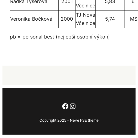
Radka Tyšerová
2001
5,83
6.
Včelnice
TJ Nová
Veronika Bočková
2000
5,74
MS
Včelnice
pb = personal best (nejlepší osobní výkon)
Facebook
Instagram
Copyright 2025 – Neve FSE theme