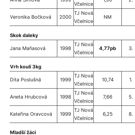
Včelnice
TJ Nová
Veronika Bočková
2000
NM
Včelnice
Skok daleky
TJ Nová
Jana Maňasová
1998
4,77pb
3.
Včelnice
Vrh koulí 3kg
TJ Nová
Dita Poslušná
1999
10,74
1.
Včelnice
TJ Nová
Aneta Hrubcová
1998
7,66
5.
Včelnice
TJ Nová
Kateřina Oravcová
1999
6,25
8.
Včelnice
Mladší žáci