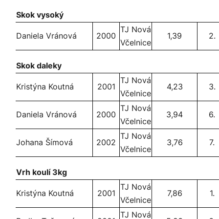
Skok vysoký
TJ Nová
Daniela Vránová
2000
1,39
2.
Včelnice
Skok daleky
TJ Nová
Kristýna Koutná
2001
4,23
3.
Včelnice
TJ Nová
Daniela Vránová
2000
3,94
6.
Včelnice
TJ Nová
Johana Šímová
2002
3,76
7.
Včelnice
Vrh koulí 3kg
TJ Nová
Kristýna Koutná
2001
7,86
1.
Včelnice
TJ Nová