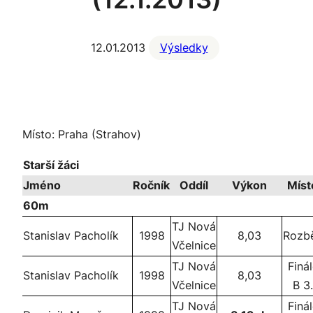
12.01.2013
Výsledky
Místo: Praha (Strahov)
Starší žáci
Jméno
Ročník
Oddíl
Výkon
Míst
60m
TJ Nová
Stanislav Pacholík
1998
8,03
Rozb
Včelnice
TJ Nová
Finá
Stanislav Pacholík
1998
8,03
Včelnice
B 3.
TJ Nová
Finá