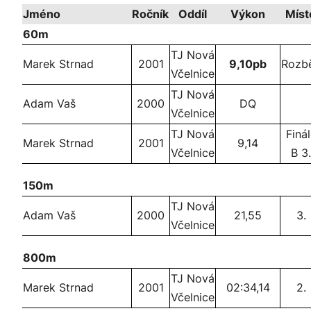
Jméno
Ročník
Oddíl
Výkon
Míst
60m
TJ Nová
Marek Strnad
2001
9,10pb
Rozb
Včelnice
TJ Nová
Adam Vaš
2000
DQ
Včelnice
TJ Nová
Finá
Marek Strnad
2001
9,14
Včelnice
B 3.
150m
TJ Nová
Adam Vaš
2000
21,55
3.
Včelnice
800m
TJ Nová
Marek Strnad
2001
02:34,14
2.
Včelnice