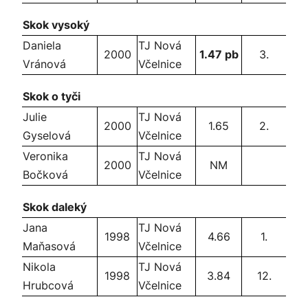
Skok vysoký
Daniela
TJ Nová
2000
1.47 pb
3.
Vránová
Včelnice
Skok o tyči
Julie
TJ Nová
2000
1.65
2.
Gyselová
Včelnice
Veronika
TJ Nová
2000
NM
Bočková
Včelnice
Skok daleký
Jana
TJ Nová
1998
4.66
1.
Maňasová
Včelnice
Nikola
TJ Nová
1998
3.84
12.
Hrubcová
Včelnice