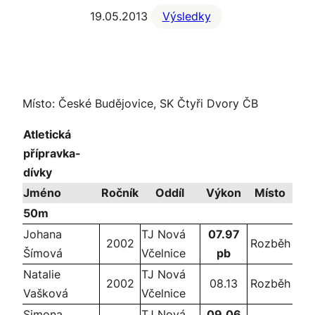
19.05.2013
Výsledky
Místo: České Budějovice, SK Čtyři Dvory ČB
Atletická
přípravka-
dívky
Jméno
Ročník
Oddíl
Výkon
Místo
50m
Johana
TJ Nová
07.97
2002
Rozběh
Šímová
Včelnice
pb
Natalie
TJ Nová
2002
08.13
Rozběh
Vašková
Včelnice
Simona
TJ Nová
09.06