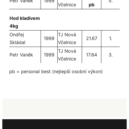
Petr Vaněk
1999
5.
Včelnice
pb
Hod kladivem
4kg
Ondřej
TJ Nová
1999
21.67
1.
Skládal
Včelnice
TJ Nová
Petr Vaněk
1999
17.64
3.
Včelnice
pb = personal best (nejlepší osobní výkon)