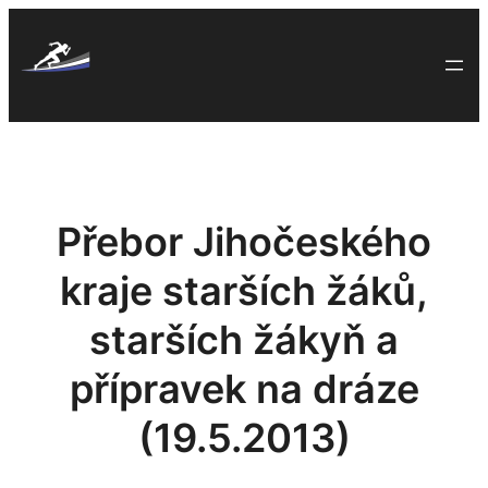
Skip
to
content
Přebor Jihočeského
kraje starších žáků,
starších žákyň a
přípravek na dráze
(19.5.2013)