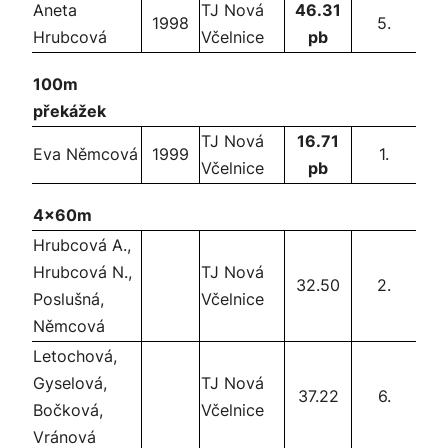
Aneta
TJ Nová
46.31
1998
5.
Hrubcová
Včelnice
pb
100m
překážek
TJ Nová
16.71
Eva Němcová
1999
1.
Včelnice
pb
4x60m
Hrubcová A.,
Hrubcová N.,
TJ Nová
32.50
2.
Poslušná,
Včelnice
Němcová
Letochová,
Gyselová,
TJ Nová
37.22
6.
Bočková,
Včelnice
Vránová