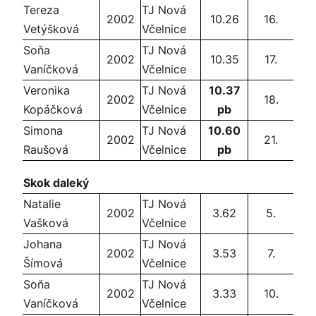
Tereza
TJ Nová
2002
10.26
16.
Vetýšková
Včelnice
Soňa
TJ Nová
2002
10.35
17.
Vaníčková
Včelnice
Veronika
TJ Nová
10.37
2002
18.
Kopáčková
Včelnice
pb
Simona
TJ Nová
10.60
2002
21.
Raušová
Včelnice
pb
Skok daleký
Natalie
TJ Nová
2002
3.62
5.
Vašková
Včelnice
Johana
TJ Nová
2002
3.53
7.
Šímová
Včelnice
Soňa
TJ Nová
2002
3.33
10.
Vaníčková
Včelnice