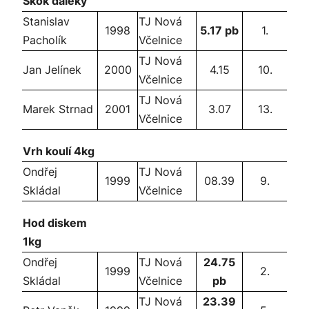
Skok daleký
Stanislav
TJ Nová
1998
5.17 pb
1.
Pacholík
Včelnice
TJ Nová
Jan Jelínek
2000
4.15
10.
Včelnice
TJ Nová
Marek Strnad
2001
3.07
13.
Včelnice
Vrh koulí 4kg
Ondřej
TJ Nová
1999
08.39
9.
Skládal
Včelnice
Hod diskem
1kg
Ondřej
TJ Nová
24.75
1999
2.
Skládal
Včelnice
pb
TJ Nová
23.39