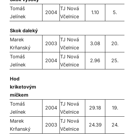
Tomáš
TJ Nová
2004
1.10
5.
Jelínek
Včelnice
Skok daleký
Marek
TJ Nová
2003
3.08
20.
Krňanský
Včelnice
Tomáš
TJ Nová
2004
2.96
25.
Jelínek
Včelnice
Hod
kriketovým
míčkem
Tomáš
TJ Nová
2004
29.18
19.
Jelínek
Včelnice
Marek
TJ Nová
2003
24.39
24.
Krňanský
Včelnice