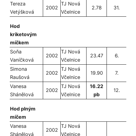
Tereza
TJ Nová
2002
2.78
31.
Vetýšková
Včelnice
Hod
kriketovým
míčkem
Soňa
TJ Nová
2002
23.47
6.
Vaníčková
Včelnice
Simona
TJ Nová
2002
19.90
7.
Raušová
Včelnice
Vanesa
TJ Nová
16.22
2002
12.
Shánělová
Včelnice
pb
Hod plným
míčem
Vanesa
TJ Nová
2002
Shánělová
Včelnice