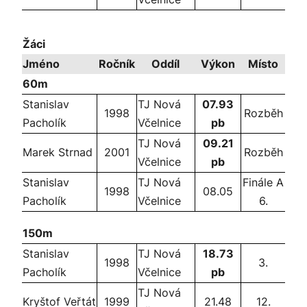
Žáci
Jméno
Ročník
Oddíl
Výkon
Místo
60m
Stanislav
TJ Nová
07.93
1998
Rozběh
Pacholík
Včelnice
pb
TJ Nová
09.21
Marek Strnad
2001
Rozběh
Včelnice
pb
Stanislav
TJ Nová
Finále A
1998
08.05
Pacholík
Včelnice
6.
150m
Stanislav
TJ Nová
18.73
1998
3.
Pacholík
Včelnice
pb
TJ Nová
Kryštof Veřtát
1999
21.48
12.