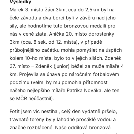
Výsledky
Marek 3. místo žáci 3km, cca do 2,5km byl na
čele závodu a dva borci byli v závěru nad jeho
síly, ale hodnotíme tuto bronzovou medaili pro
nás v ceně zlata. Anička 20. místo dorostenky
3km (cca. 8 sek. od 12. místa), v případě
průbojnějšího začátku mohla pomýšlet na úspěch
kolem 10-ho místa, bylo to v jejích silách. Zdeněk
37. místo – Zdeněk (junior) běžel za muže mílaře 4
km. Projevila se únava po náročném fotbalovém
podzimu (velmi by mu pomohla přítomnost
našeho nejlepšího mílaře Patrika Nováka, ale ten
se MČR neúčastnil).
Fotit jsem víc nestíhal, celý den vydatně pršelo,
travnaté terény byly lahodně prosáklé vodou a
značně rozblácené. Naše oddílová bronzová