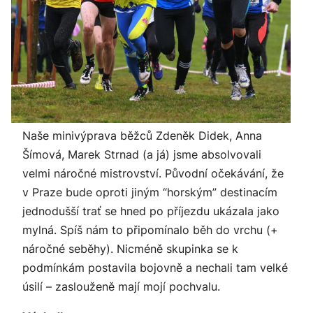
Naše minivýprava běžců Zdeněk Didek, Anna
Šímová, Marek Strnad (a já) jsme absolvovali
velmi náročné mistrovství. Původní očekávání, že
v Praze bude oproti jiným “horským” destinacím
jednodušší trať se hned po příjezdu ukázala jako
mylná. Spíš nám to připomínalo běh do vrchu (+
náročné seběhy). Nicméně skupinka se k
podmínkám postavila bojovně a nechali tam velké
úsilí – zaslouženě mají mojí pochvalu.