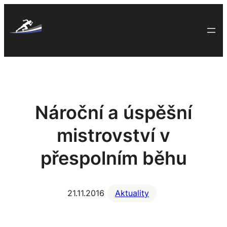
Skip
to
content
Nároční a úspěšní
mistrovství v
přespolním běhu
21.11.2016
Aktuality