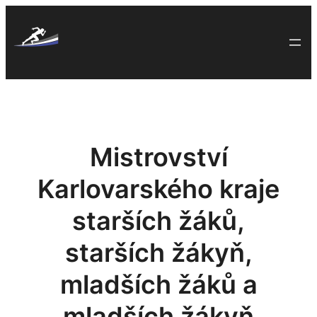
Skip
to
content
Mistrovství
Karlovarského kraje
starších žáků,
starších žákyň,
mladších žáků a
mladších žákyň