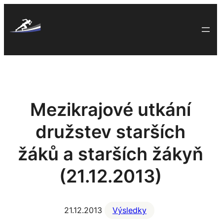
Skip
to
content
Mezikrajové utkání
družstev starších
žáků a starších žákyň
(21.12.2013)
21.12.2013
Výsledky