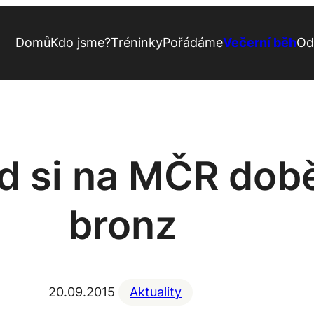
Domů
Kdo jsme?
Tréninky
Pořádáme
Večerní běh
Od
d si na MČR dob
bronz
20.09.2015
Aktuality