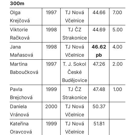
300m
Olga
1997
TJ Nová
44.66
7.00
Krejčová
Včelnice
Viktorie
1998
TJ ČZ
44.69
5.00
Račková
Strakonice
Jana
1998
TJ Nová
46.62
4.00
Maňasová
Včelnice
pb
Martina
1997
T. J. Sokol
47.26
2.00
Baboučková
České
Budějovice
Pavla
1999
TJ ČZ
47.48
1.00
Brejchová
Strakonice
Daniela
2000
TJ Nová
50.37
Vránová
Včelnice
Kateřina
1999
TJ Nová
51.81
Oravcová
Včelnice