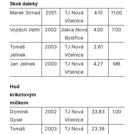
Skok daleký
Marek Strnad
2001
TJ Nová
4.10
11.00
Včelnice
Vojtěch Veith
2002
Jiskra Nová
4.00
7.00
Bystřice
Tomáš
2003
TJ Nová
2.61
Jelínek
Včelnice
Jan Jelínek
2000
TJ Nová
4.27
MB
Včelnice
Hod
kriketovým
míčkem
Dominik
2002
TJ Nová
33.83
1.00
Gysel
Včelnice
Tomáš
2003
TJ Nová
23.38