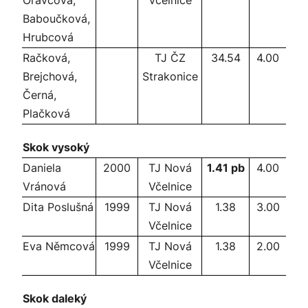
Oravcová,
Včelnice
Baboučková,
Hrubcová
Račková,
TJ ČZ
34.54
4.00
Brejchová,
Strakonice
Černá,
Plačková
Skok vysoký
Daniela
2000
TJ Nová
1.41 pb
4.00
Vránová
Včelnice
Dita Poslušná
1999
TJ Nová
1.38
3.00
Včelnice
Eva Němcová
1999
TJ Nová
1.38
2.00
Včelnice
Skok daleký