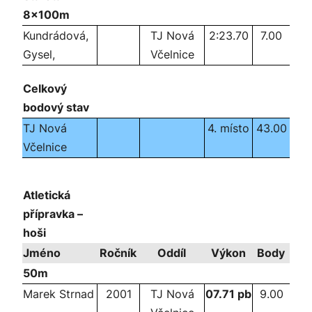
8x100m
Kundrádová,
TJ Nová
2:23.70
7.00
Gysel,
Včelnice
Celkový
bodový stav
TJ Nová
4. místo
43.00
Včelnice
Atletická
přípravka –
hoši
Jméno
Ročník
Oddíl
Výkon
Body
50m
Marek Strnad
2001
TJ Nová
07.71 pb
9.00