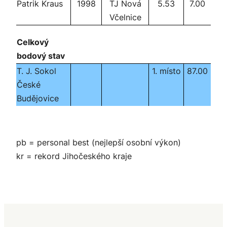
Patrik Kraus
1998
TJ Nová
5.53
7.00
Včelnice
Celkový
bodový stav
T. J. Sokol
1. místo
87.00
České
Budějovice
pb = personal best (nejlepší osobní výkon)
kr = rekord Jihočeského kraje