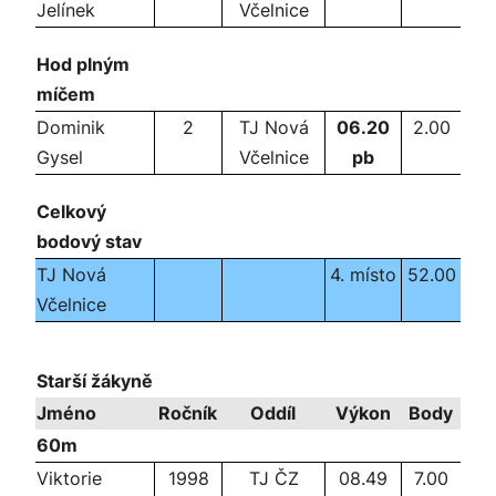
Jelínek
Včelnice
Hod plným
míčem
Dominik
2
TJ Nová
06.20
2.00
Gysel
Včelnice
pb
Celkový
bodový stav
TJ Nová
4. místo
52.00
Včelnice
Starší žákyně
Jméno
Ročník
Oddíl
Výkon
Body
60m
Viktorie
1998
TJ ČZ
08.49
7.00