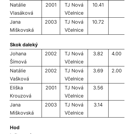
Natálie
2001
TJ Nová
10.41
Vlasáková
Včelnice
Jana
2003
TJ Nová
10.72
Miškovská
Včelnice
Skok daleký
Johana
2002
TJ Nová
3.82
4.00
Šímová
Včelnice
Natálie
2002
TJ Nová
3.69
2.00
Vašková
Včelnice
Eliška
2001
TJ Nová
3.56
Krouzová
Včelnice
Jana
2003
TJ Nová
3.14
Miškovská
Včelnice
Hod