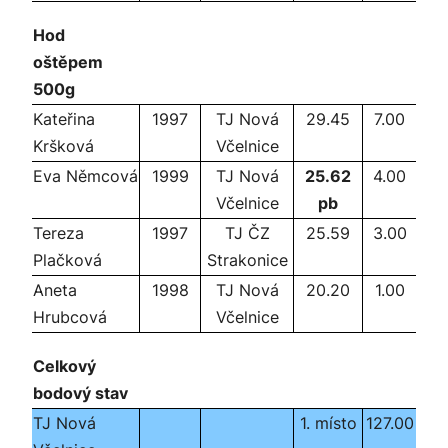
Hod
oštěpem
500g
Kateřina
1997
TJ Nová
29.45
7.00
Kršková
Včelnice
Eva Němcová
1999
TJ Nová
25.62
4.00
Včelnice
pb
Tereza
1997
TJ ČZ
25.59
3.00
Plačková
Strakonice
Aneta
1998
TJ Nová
20.20
1.00
Hrubcová
Včelnice
Celkový
bodový stav
TJ Nová
1. místo
127.00