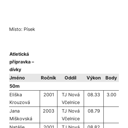
Místo: Písek
Atletická
přípravka –
dívky
Jméno
Ročník
Oddíl
Výkon
Body
50m
Eliška
2001
TJ Nová
08.33
3.00
Krouzová
Včelnice
Jana
2003
TJ Nová
08.79
Miškovská
Včelnice
Natálie
2001
TJ Nová
08.82