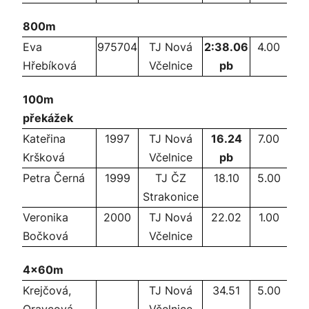
800m
Eva
975704
TJ Nová
2:38.06
4.00
Hřebíková
Včelnice
pb
100m
překážek
Kateřina
1997
TJ Nová
16.24
7.00
Kršková
Včelnice
pb
Petra Černá
1999
TJ ČZ
18.10
5.00
Strakonice
Veronika
2000
TJ Nová
22.02
1.00
Bočková
Včelnice
4x60m
Krejčová,
TJ Nová
34.51
5.00