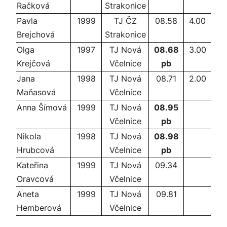
Račková
Strakonice
Pavla
1999
TJ ČZ
08.58
4.00
Brejchová
Strakonice
Olga
1997
TJ Nová
08.68
3.00
Krejčová
Včelnice
pb
Jana
1998
TJ Nová
08.71
2.00
Maňasová
Včelnice
Anna Šímová
1999
TJ Nová
08.95
Včelnice
pb
Nikola
1998
TJ Nová
08.98
Hrubcová
Včelnice
pb
Kateřina
1999
TJ Nová
09.34
Oravcová
Včelnice
Aneta
1999
TJ Nová
09.81
Hemberová
Včelnice