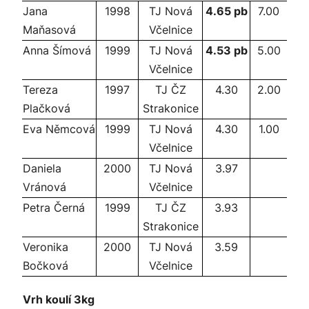
Jana
1998
TJ Nová
4.65 pb
7.00
Maňasová
Včelnice
Anna Šímová
1999
TJ Nová
4.53 pb
5.00
Včelnice
Tereza
1997
TJ ČZ
4.30
2.00
Plačková
Strakonice
Eva Němcová
1999
TJ Nová
4.30
1.00
Včelnice
Daniela
2000
TJ Nová
3.97
Vránová
Včelnice
Petra Černá
1999
TJ ČZ
3.93
Strakonice
Veronika
2000
TJ Nová
3.59
Bočková
Včelnice
Vrh koulí 3kg