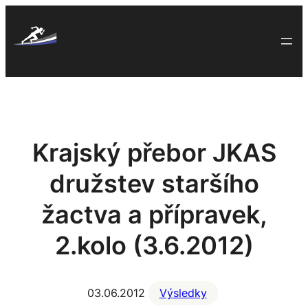
Skip
to
content
Krajský přebor JKAS
družstev staršího
žactva a přípravek,
2.kolo (3.6.2012)
03.06.2012
Výsledky