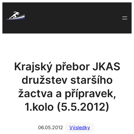
Skip
to
content
Krajský přebor JKAS
družstev staršího
žactva a přípravek,
1.kolo (5.5.2012)
06.05.2012
Výsledky