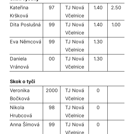
Kateřina
97
TJ Nová
1.40
2.50
Kršková
Včelnice
Dita Poslušná
99
TJ Nová
1.40
1.00
Včelnice
Eva Němcová
99
TJ Nová
1.30
Včelnice
Daniela
00
TJ Nová
1.30
Vránová
Včelnice
Skok o tyči
Veronika
2000
TJ Nová
0
Bočková
Včelnice
Nikola
98
TJ Nová
0
Hrubcová
Včelnice
Anna Šímová
99
TJ Nová
0
Včelnice