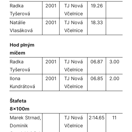
Radka
2001
TJ Nová
19.26
Tyšerová
Včelnice
Natálie
2001
TJ Nová
18.33
Vlasáková
Včelnice
Hod plným
míčem
Radka
2001
TJ Nová
06.87
3.00
Tyšerová
Včelnice
Ilona
2001
TJ Nová
06.85
2.00
Kundrátová
Včelnice
Štafeta
8x100m
Marek Strnad,
TJ Nová
2:14.65
11
Dominik
Včelnice