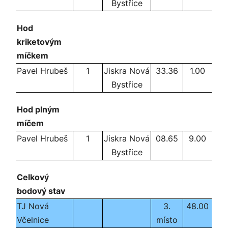
Bystřice
Hod
kriketovým
míčkem
Pavel Hrubeš
1
Jiskra Nová
33.36
1.00
Bystřice
Hod plným
míčem
Pavel Hrubeš
1
Jiskra Nová
08.65
9.00
Bystřice
Celkový
bodový stav
TJ Nová
3.
48.00
Včelnice
místo