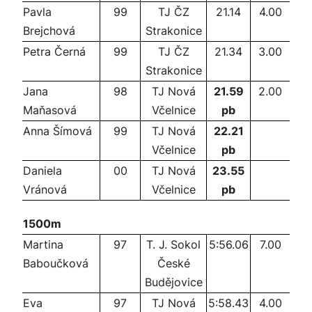
Pavla
99
TJ ČZ
21.14
4.00
Brejchová
Strakonice
Petra Černá
99
TJ ČZ
21.34
3.00
Strakonice
Jana
98
TJ Nová
21.59
2.00
Maňasová
Včelnice
pb
Anna Šímová
99
TJ Nová
22.21
Včelnice
pb
Daniela
00
TJ Nová
23.55
Vránová
Včelnice
pb
1500m
Martina
97
T. J. Sokol
5:56.06
7.00
Baboučková
České
Budějovice
Eva
97
TJ Nová
5:58.43
4.00