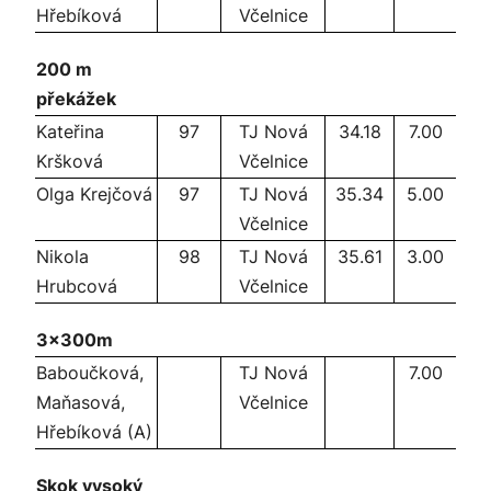
Hřebíková
Včelnice
200 m
překážek
Kateřina
97
TJ Nová
34.18
7.00
Kršková
Včelnice
Olga Krejčová
97
TJ Nová
35.34
5.00
Včelnice
Nikola
98
TJ Nová
35.61
3.00
Hrubcová
Včelnice
3x300m
Baboučková,
TJ Nová
7.00
Maňasová,
Včelnice
Hřebíková (A)
Skok vysoký