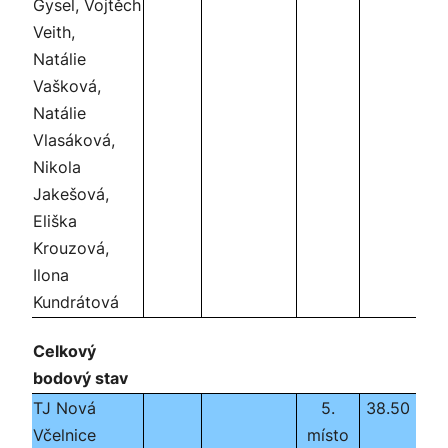
Gysel, Vojtěch
Veith,
Natálie
Vašková,
Natálie
Vlasáková,
Nikola
Jakešová,
Eliška
Krouzová,
Ilona
Kundrátová
Celkový
bodový stav
TJ Nová
5.
38.50
Včelnice
místo