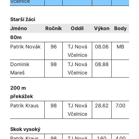
Včelnice
Starší žáci
Jméno
Ročník
Oddíl
Výkon
Body
60m
Patrik Novák
96
TJ Nová
08.06
MB
Včelnice
Dominik
98
TJ Nová
08.88
Mareš
Včelnice
200 m
překážek
Patrik Kraus
98
TJ Nová
28.62
7.00
Včelnice
Skok vysoký
Patrik Kraus
98
TJ Nová
1.60
4.00