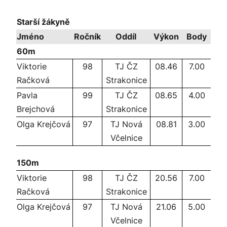
Starší žákyně
Jméno
Ročník
Oddíl
Výkon
Body
60m
Viktorie
98
TJ ČZ
08.46
7.00
Račková
Strakonice
Pavla
99
TJ ČZ
08.65
4.00
Brejchová
Strakonice
Olga Krejčová
97
TJ Nová
08.81
3.00
Včelnice
150m
Viktorie
98
TJ ČZ
20.56
7.00
Račková
Strakonice
Olga Krejčová
97
TJ Nová
21.06
5.00
Včelnice