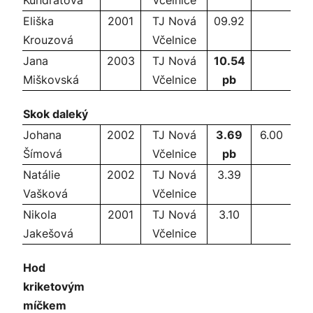
Kundrátová
Včelnice
Eliška
2001
TJ Nová
09.92
Krouzová
Včelnice
Jana
2003
TJ Nová
10.54
Miškovská
Včelnice
pb
Skok daleký
Johana
2002
TJ Nová
3.69
6.00
Šímová
Včelnice
pb
Natálie
2002
TJ Nová
3.39
Vašková
Včelnice
Nikola
2001
TJ Nová
3.10
Jakešová
Včelnice
Hod
kriketovým
míčkem