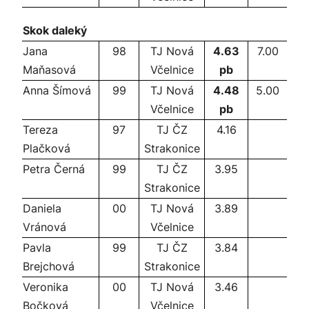
Skok daleký
Jana
98
TJ Nová
4.63
7.00
Maňasová
Včelnice
pb
Anna Šímová
99
TJ Nová
4.48
5.00
Včelnice
pb
Tereza
97
TJ ČZ
4.16
Plačková
Strakonice
Petra Černá
99
TJ ČZ
3.95
Strakonice
Daniela
00
TJ Nová
3.89
Vránová
Včelnice
Pavla
99
TJ ČZ
3.84
Brejchová
Strakonice
Veronika
00
TJ Nová
3.46
Bočková
Včelnice