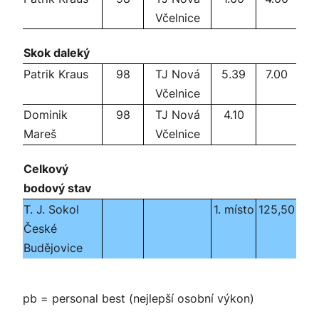
Včelnice
Skok daleký
Patrik Kraus
98
TJ Nová
5.39
7.00
Včelnice
Dominik
98
TJ Nová
4.10
Mareš
Včelnice
Celkový
bodový stav
T. J. Sokol
1. místo
125,50
České
Budějovice
pb = personal best (nejlepší osobní výkon)