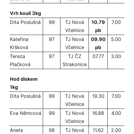
Vrh koulí 3kg
Dita Poslušná
99
TJ Nová
10.79
7.00
Včelnice
pb
Kateřina
97
TJ Nová
09.90
5.00
Kršková
Včelnice
pb
Tereza
97
TJ ČZ
07.77
3.00
Plačková
Strakonice
Hod diskem
1kg
Dita Poslušná
99
TJ Nová
19.30
7.00
Včelnice
Eva Němcová
99
TJ Nová
16.88
4.00
Včelnice
Aneta
98
TJ Nová
11.62
2.00