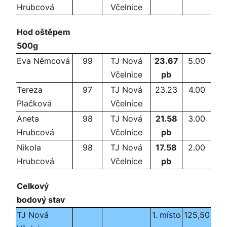
Hrubcová
Včelnice
Hod oštěpem
500g
Eva Němcová
99
TJ Nová
23.67
5.00
Včelnice
pb
Tereza
97
TJ Nová
23.23
4.00
Plačková
Včelnice
Aneta
98
TJ Nová
21.58
3.00
Hrubcová
Včelnice
pb
Nikola
98
TJ Nová
17.58
2.00
Hrubcová
Včelnice
pb
Celkový
bodový stav
TJ Nová
1. místo
125,50