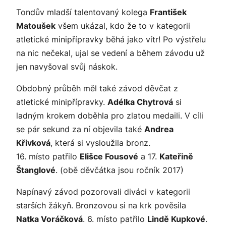
Tondův mladší talentovaný kolega
František
Matoušek
všem ukázal, kdo že to v kategorii
atletické minipřípravky běhá jako vítr! Po výstřelu
na nic nečekal, ujal se vedení a během závodu už
jen navyšoval svůj náskok.
Obdobný průběh měl také závod děvčat z
atletické minipřípravky.
Adélka Chytrová
si
ladným krokem doběhla pro zlatou medaili. V cíli
se pár sekund za ní objevila také
Andrea
Křivková
, která si vysloužila bronz.
16. místo patřilo
Elišce Fousové
a 17.
Kateřině
Štanglové
. (obě děvčátka jsou ročník 2017)
Napínavý závod pozorovali diváci v kategorii
starších žákyň. Bronzovou si na krk pověsila
Natka Voráčková
. 6. místo patřilo
Lindě Kupkové
.