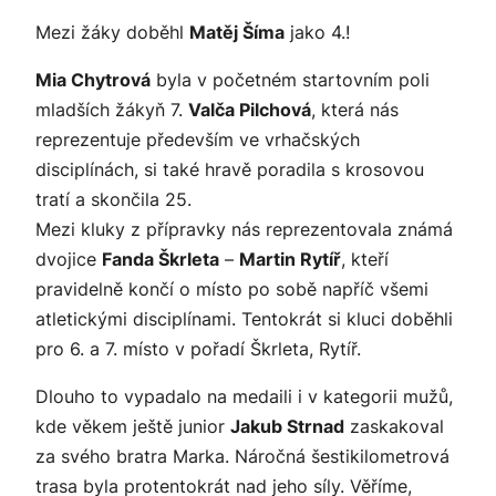
Mezi žáky doběhl
Matěj Šíma
jako 4.!
Mia Chytrová
byla v početném startovním poli
mladších žákyň 7.
Valča Pilchová
, která nás
reprezentuje především ve vrhačských
disciplínách, si také hravě poradila s krosovou
tratí a skončila 25.
Mezi kluky z přípravky nás reprezentovala známá
dvojice
Fanda Škrleta
–
Martin Rytíř
, kteří
pravidelně končí o místo po sobě napříč všemi
atletickými disciplínami. Tentokrát si kluci doběhli
pro 6. a 7. místo v pořadí Škrleta, Rytíř.
Dlouho to vypadalo na medaili i v kategorii mužů,
kde věkem ještě junior
Jakub Strnad
zaskakoval
za svého bratra Marka. Náročná šestikilometrová
trasa byla protentokrát nad jeho síly. Věříme,