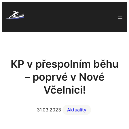
Skip
to
content
KP v přespolním běhu
– poprvé v Nové
Včelnici!
31.03.2023
Aktuality