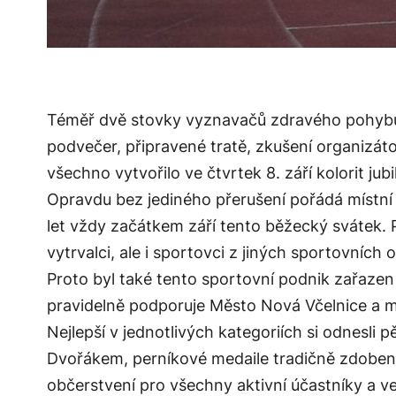
Téměř dvě stovky vyznavačů zdravého pohybu 
podvečer, připravené tratě, zkušení organizát
všechno vytvořilo ve čtvrtek 8. září kolorit jub
Opravdu bez jediného přerušení pořádá místní a
let vždy začátkem září tento běžecký svátek.
vytrvalci, ale i sportovci z jiných sportovních 
Proto byl také tento sportovní podnik zařazen
pravidelně podporuje Město Nová Včelnice a mí
Nejlepší v jednotlivých kategoriích si odnesli
Dvořákem, perníkové medaile tradičně zdobené
občerstvení pro všechny aktivní účastníky a v