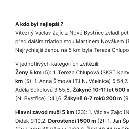
A kdo byl nejlepší ?
Vítězný Václav Zajíc z Nové Bystřice zvládl p
před dalším triatlonistou Martinem Novákem (E
Nejrychlejší ženou na 5 km byla Tereza Chlupov
V jednotlivých kategoriích zvítězili:
Ženy 5 km
(5): 1. Tereza Chlupová (SKST Kame
km
(5): 1. Anna Šímová (TJ N. Včelnice) 5:54,7
Adéla Sokolová 3:55,8.
Žákyně 10-11 let 500 
(N. Bystřice) 1:41,6.
Žákyně 6-7 roků 200 m
(9)
Hlavní závod muži 5 km
(23): 1. Václav Zajíc (
Didek 9:10,2.
Dorostenci 1500 m
(2): 1. Jan Šp