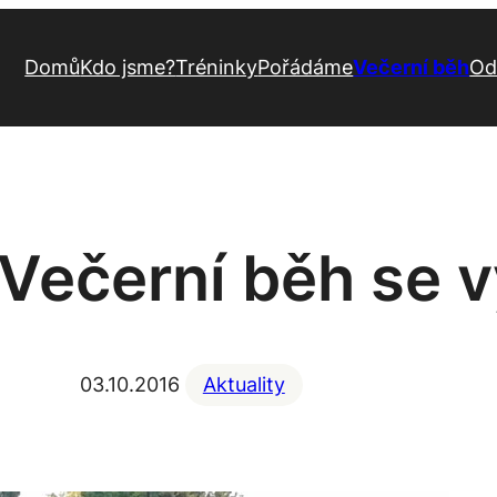
Domů
Kdo jsme?
Tréninky
Pořádáme
Večerní běh
Od
 Večerní běh se v
03.10.2016
Aktuality