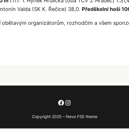
00 m
(17): 1. Hynek Hrdlička (oba TCV J. Hradec) 1:31,
Antonín Valda (SK K. Řečice) 38,0.
Předškolní hoši 10
ří obětavým organizátorům, rozhodčím a všem sponz
Facebook
Instagram
Copyright 2025 – Neve FSE theme