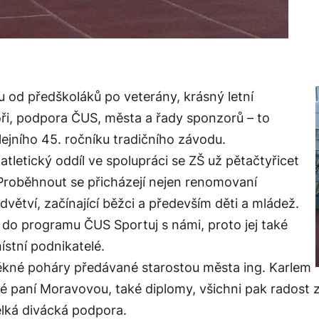
od předškoláků po veterány, krásný letní
oři, podpora ČUS, města a řady sponzorů – to
ilejního 45. ročníku tradičního závodu.
tletický oddíl ve spolupráci se ZŠ už pětačtyřicet
 Proběhnout se přicházejí nejen renomovaní
odvětví, začínající běžci a především děti a mládež.
 do programu ČUS Sportuj s námi, proto jej také
stní podnikatelé.
 pěkné poháry předávané starostou města ing. Karlem
 paní Moravovou, také diplomy, všichni pak radost
elká divácká podpora.