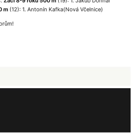
4.
Žáci 8-9 roků 500 m
(19): 1. Jakub Dohnal
0 m
(12): 1. Antonín Kafka(Nová Včelnice)
orům!