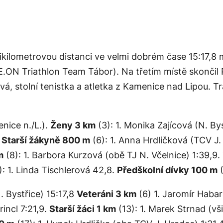
ětikilometrovou distanci ve velmi dobrém čase 15:17,
.ON Triathlon Team Tábor). Na třetím místě skončil 
á, stolní tenistka a atletka z Kamenice nad Lipou. Tra
nice n./L.).
Ženy 3 km
(3): 1. Monika Zajícová (N. Bys
.
Starší žákyně 800 m
(6): 1. Anna Hrdličková (TCV J.
m
(8): 1. Barbora Kurzová (obě TJ N. Včelnice) 1:39,9.
: 1. Linda Tischlerová 42,8.
Předškolní dívky 100 m
(
N. Bystřice) 15:17,8
Veteráni 3 km
(6) 1. Jaromír Habar
rincl 7:21,9.
Starší žáci 1 km
(13): 1. Marek Strnad (vš