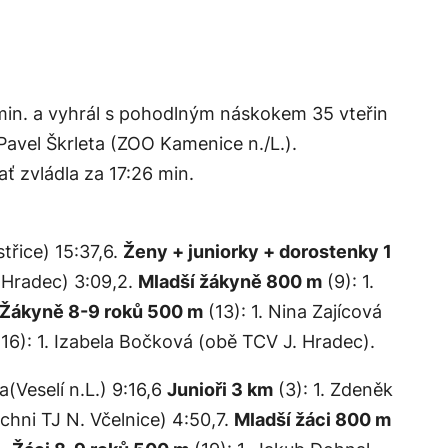
8 min. a vyhrál s pohodlným náskokem 35 vteřin
Pavel Škrleta (ZOO Kamenice n./L.).
ť zvládla za 17:26 min.
třice) 15:37,6.
Ženy + juniorky + dorostenky 1
 Hradec) 3:09,2.
Mladší žákyně 800 m
(9): 1.
Žákyně 8-9 roků 500 m
(13): 1. Nina Zajícová
16): 1. Izabela Bočková (obě TCV J. Hradec).
a(Veselí n.L.) 9:16,6
Junioři 3 km
(3): 1. Zdeněk
ichni TJ N. Včelnice) 4:50,7.
Mladší žáci 800 m