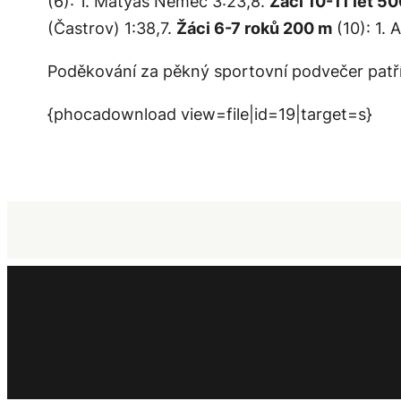
(6): 1. Matyáš Němec 3:23,8.
Žáci 10-11 let 5
(Častrov) 1:38,7.
Žáci 6-7 roků 200 m
(10): 1. 
Poděkování za pěkný sportovní podvečer pat
{phocadownload view=file|id=19|target=s}