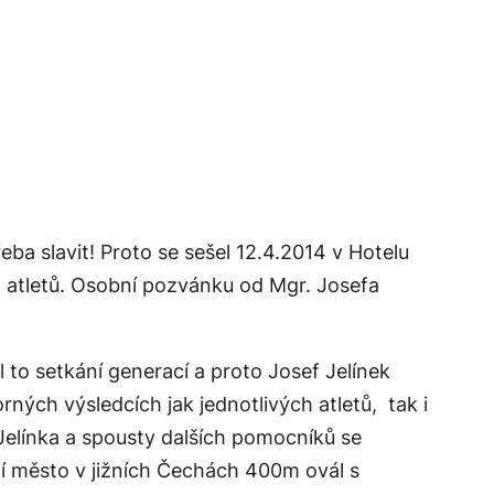
řeba slavit! Proto se sešel 12.4.2014 v Hotelu
h atletů. Osobní pozvánku od Mgr. Josefa
l to setkání generací a proto Josef Jelínek
orných výsledcích jak jednotlivých atletů, tak i
Jelínka a spousty dalších pomocníků se
vní město v jižních Čechách 400m ovál s