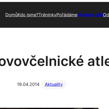
Domů
Kdo jsme?
Tréninky
Pořádáme
Večerní běh
Od
novovčelnické atl
19.04.2014
Aktuality