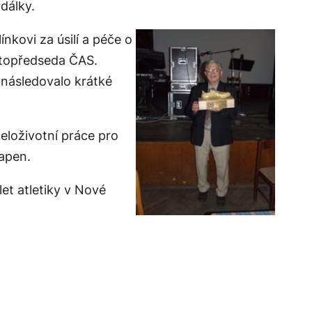
 dálky.
nkovi za úsilí a péče o
ístopředseda ČAS.
 následovalo krátké
celoživotní práce pro
vapen.
et atletiky v Nové