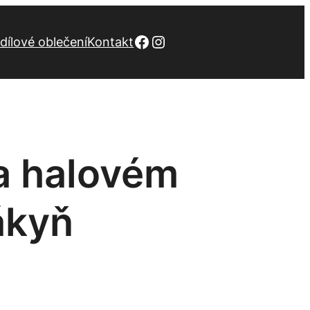
Facebook
Instagram
dílové oblečení
Kontakt
na halovém
ákyň