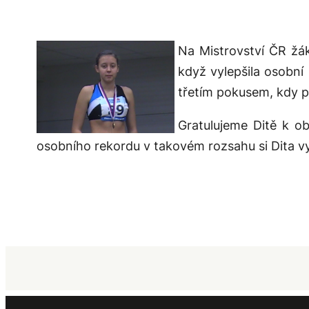
Na Mistrovství ČR žá
když vylepšila osobní
třetím pokusem, kdy po
Gratulujeme Ditě k o
osobního rekordu v takovém rozsahu si Dita vy