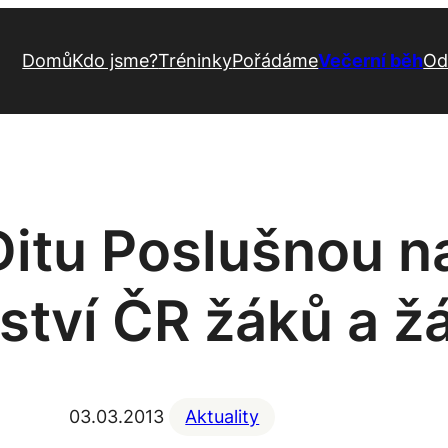
Domů
Kdo jsme?
Tréninky
Pořádáme
Večerní běh
Od
 Ditu Poslušnou 
ství ČR žáků a ž
03.03.2013
Aktuality