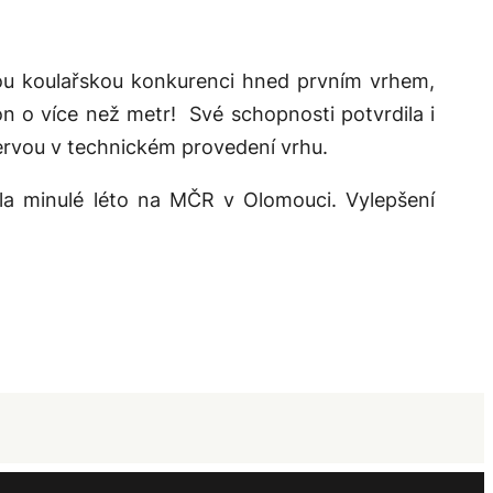
vou koulařskou konkurenci hned prvním vrhem,
on o více než metr! Své schopnosti potvrdila i
zervou v technickém provedení vrhu.
ala minulé léto na MČR v Olomouci. Vylepšení