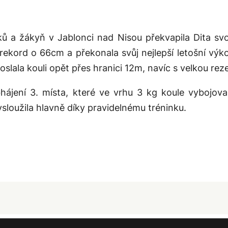
ků a žákyň v Jablonci nad Nisou překvapila Dita s
 rekord o 66cm a překonala svůj nejlepší letošní výk
slala kouli opět přes hranici 12m, navíc s velkou re
bhájení 3. místa, které ve vrhu 3 kg koule vybojov
sloužila hlavně díky pravidelnému tréninku.