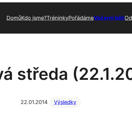
Domů
Kdo jsme?
Tréninky
Pořádáme
Večerní běh
Od
vá středa (22.1.2
22.01.2014
Výsledky