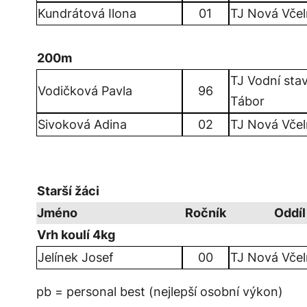
Kundrátová Ilona
01
TJ Nová Včel
200m
TJ Vodní sta
Vodičková Pavla
96
Tábor
Sivoková Adina
02
TJ Nová Včel
Starší žáci
Jméno
Ročník
Oddíl
Vrh koulí 4kg
Jelínek Josef
00
TJ Nová Včel
pb = personal best (nejlepší osobní výkon)