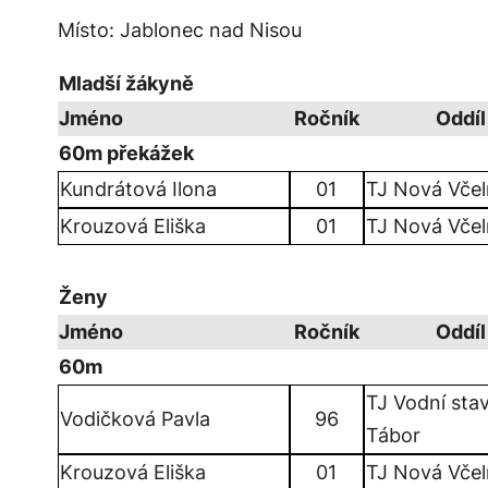
Místo: Jablonec nad Nisou
Mladší žákyně
Jméno
Ročník
Oddíl
60m překážek
Kundrátová Ilona
01
TJ Nová Včel
Krouzová Eliška
01
TJ Nová Včel
Ženy
Jméno
Ročník
Oddíl
60m
TJ Vodní sta
Vodičková Pavla
96
Tábor
Krouzová Eliška
01
TJ Nová Včel